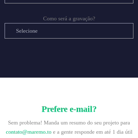
Como será a gravação?
Você busca recorrência ou temporada fechada?
Quantos episódios por mês?
Prefere e-mail?
Quantos episódios no total?
Sem problema! Manda um resumo do seu projeto para
contato@maremo.to
e a gente responde em até 1 dia útil