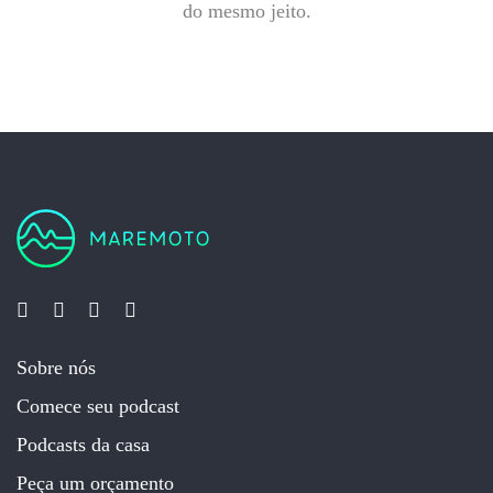
do mesmo jeito.
Duração média do episódio final
Quantas pessoas participam por episódio (em média)?
Você precisa de cortes para redes sociais?
Quantos cortes por episódio?
Sobre nós
Comece seu podcast
Podcasts da casa
Roteiro/pauta
Peça um orçamento