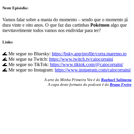
Neste Episódio:
Vamos falar sobre a mania do momento – sendo que o momento já
dura vinte e oito anos. O que faz das cartinhas
Pokémon
algo que
inevitavelmente todos vamos nos endividar para ter?
Links:
🌊 Me segue no Bluesky:
https://bsky.app/profile/corra.maremo.to
🌊 Me segue na Twitch:
https://www.twitch.tv/caiocorraini
🌊 Me segue no TikTok:
https://www.tiktok.com/@caiocorraini/
🌊 Me segue no Instagram:
https://www.instagram.com/caiocorraini/
A arte do Minha Primeira Vez é do
Raphael Salimena
A capa deste formato do podcast é do
Bruno Freire