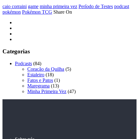
caio corraini
game
minha primeira vez
Período de Testes
podcast
pokémon
Pokémon TCG
Share On
Categorias
Podcasts
(84)
Coração da Quilha
(5)
Estaleiro
(18)
Fatos e Patos
(1)
Maregrama
(13)
Minha Primeira Vez
(47)