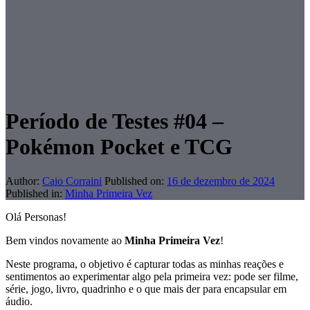
Período de Testes #04 –
Pokémon Pocket e TCG
Author:
Caio Corraini
Published on:
16 de dezembro de 2024
Published in:
Minha Primeira Vez
Olá Personas!
Bem vindos novamente ao
Minha Primeira Vez
!
Neste programa, o objetivo é capturar todas as minhas reações e
sentimentos ao experimentar algo pela primeira vez: pode ser filme,
série, jogo, livro, quadrinho e o que mais der para encapsular em
áudio.